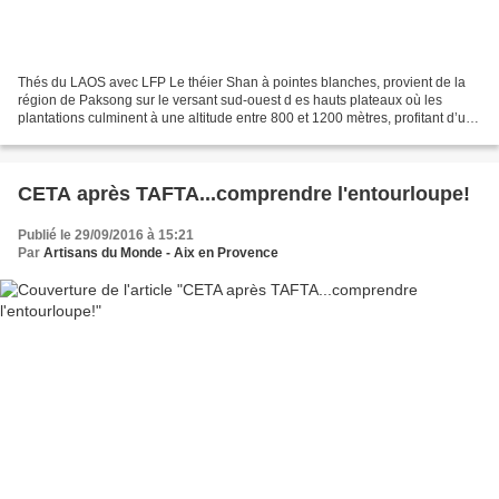
Thés du LAOS avec LFP Le théier Shan à pointes blanches, provient de la
région de Paksong sur le versant sud-ouest d es hauts plateaux où les
plantations culminent à une altitude entre 800 et 1200 mètres, profitant d’un
climat tropical d’altitude dans...
CETA après TAFTA...comprendre l'entourloupe!
Publié le 29/09/2016 à 15:21
Par
Artisans du Monde - Aix en Provence