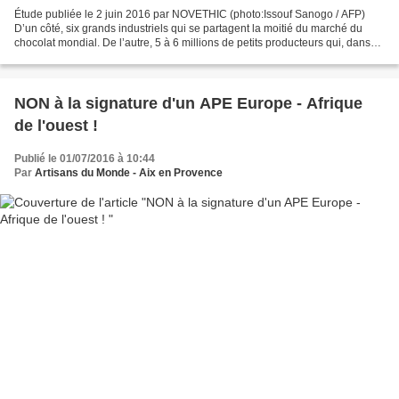
Étude publiée le 2 juin 2016 par NOVETHIC (photo:Issouf Sanogo / AFP)
D’un côté, six grands industriels qui se partagent la moitié du marché du
chocolat mondial. De l’autre, 5 à 6 millions de petits producteurs qui, dans
leur très grande majorité, vivent...
NON à la signature d'un APE Europe - Afrique
de l'ouest !
Publié le 01/07/2016 à 10:44
Par
Artisans du Monde - Aix en Provence