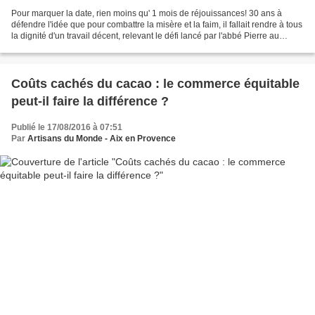
Pour marquer la date, rien moins qu' 1 mois de réjouissances! 30 ans à
défendre l'idée que pour combattre la misère et la faim, il fallait rendre à tous
la dignité d'un travail décent, relevant le défi lancé par l'abbé Pierre au
Bengladesh il y a près...
Coûts cachés du cacao : le commerce équitable
peut-il faire la différence ?
Publié le 17/08/2016 à 07:51
Par
Artisans du Monde - Aix en Provence