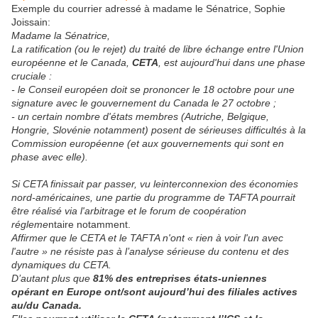
Exemple du courrier adressé à madame le Sénatrice, Sophie
Joissain:
Madame la Sénatrice,
La ratification (ou le rejet) du traité de libre échange entre l'Union
européenne et le Canada,
CETA
, est aujourd'hui dans une phase
cruciale :
- le Conseil européen doit se prononcer le 18 octobre pour une
signature avec le gouvernement du Canada le 27 octobre ;
- un certain nombre d'états membres (Autriche, Belgique,
Hongrie, Slovénie notamment) posent de sérieuses difficultés à la
Commission européenne (et aux gouvernements qui sont en
phase avec elle).
Si CETA finissait par passer, vu leinterconnexion des économies
nord-américaines, une partie du programme de TAFTA pourrait
être réalisé via l'arbitrage et le forum de coopération
régleme
ntaire notamment.
Affirmer que le CETA et le TAFTA n'ont « rien à voir l'un avec
l'autre » ne résiste pas à l’analyse sérieuse du contenu et des
dynamiques du CETA.
D’autant plus que
81% des entreprises états-uniennes
opérant en Europe ont/sont aujourd’hui des filiales actives
au/du Canada.