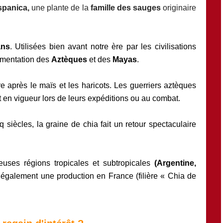
spanica,
une plante de la
famille des sauges
originaire
ans
. Utilisées bien avant notre ère par les civilisations
limentation des
Aztèques
et des
Mayas
.
re après le maïs et les haricots. Les guerriers aztèques
en vigueur lors de leurs expéditions ou au combat.
q siècles,
la graine de chia fait un retour spectaculaire
euses régions tropicales et subtropicales
(Argentine,
te également une
production en France (filière « Chia de