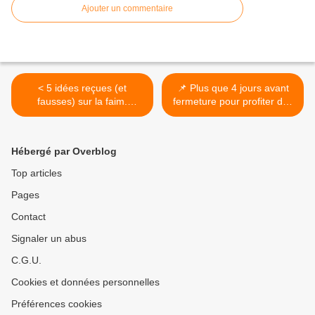
Ajouter un commentaire
< 5 idées reçues (et
📌 Plus que 4 jours avant
fausses) sur la faim.
fermeture pour profiter des
Interview de Materne
soldes ! >
Maetz.
Hébergé par Overblog
Top articles
Pages
Contact
Signaler un abus
C.G.U.
Cookies et données personnelles
Préférences cookies