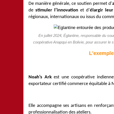
De manière générale, ce soutien permet d’
de
stimuler l’innovation
et d’
élargir leu
régionaux, internationaux ou issus du comm
En juillet 2024, Églantine, responsable du sour
coopérative Anapqui en Bolivie, pour assurer le su
L'exempl
Noah’s Ark
est une coopérative indienn
exportateur certifié commerce équitable 
Elle accompagne ses artisans en renforçan
professionnalisation des ateliers.