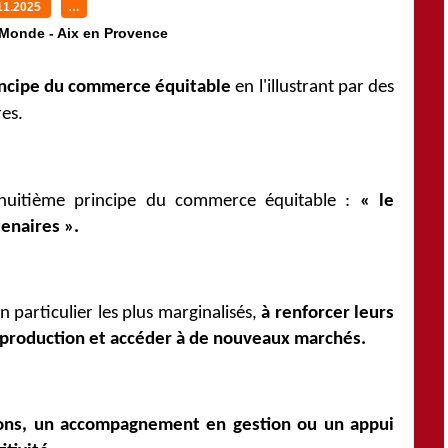
11.2025
…
 Monde - Aix en Provence
incipe du commerce équitable
en l'illustrant par des
res.
 huitième principe du commerce équitable :
«
le
enaires ».
en particulier les plus marginalisés,
à renforcer leurs
r production et accéder à de nouveaux marchés.
ons, un accompagnement en gestion ou un appui