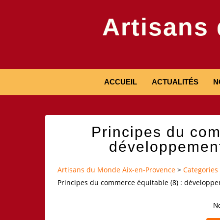
Artisans
ACCUEIL
ACTUALITÉS
N
Principes du com
développemen
Artisans du Monde Aix-en-Provence
>
Categories
Principes du commerce équitable (8) : dévelop
No