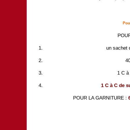
Pour
POUR
un sachet 
40
1 C à
1 C à C
de s
POUR LA GARNITURE :