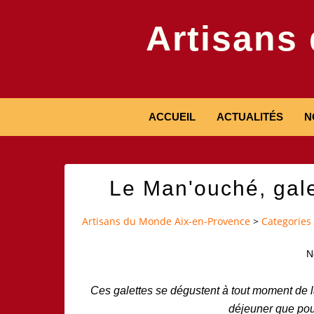
Artisans
ACCUEIL
ACTUALITÉS
N
Le Man'ouché, gale
Artisans du Monde Aix-en-Provence
>
Categories
N
Ces galettes
se dégustent à tout
moment de l
déjeuner que pou