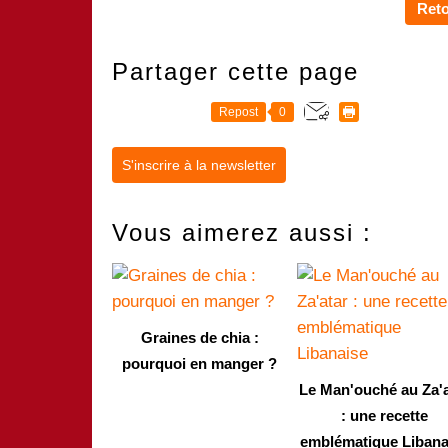
Reto
Partager cette page
Repost
0
S'inscrire à la newsletter
Vous aimerez aussi :
Graines de chia :
pourquoi en manger ?
Le Man'ouché au Za'a
: une recette
emblématique Libana