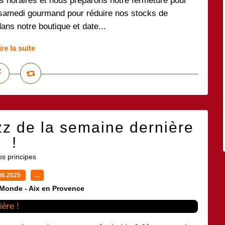
os horaires et nous préparons notre fermeture pour
 samedi gourmand pour réduire nos stocks de
dans notre boutique et date...
ire la suite
z de la semaine dernière
!
s principes
06.2025
…
 Monde - Aix en Provence