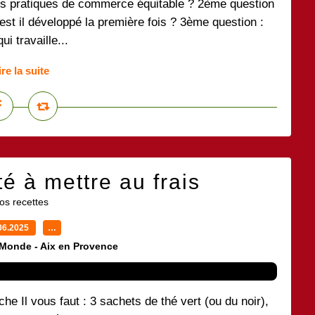
es pratiques de commerce équitable ? 2ème question
est il développé la première fois ? 3ème question :
i travaille...
ire la suite
é à mettre au frais
os recettes
06.2025
…
 Monde - Aix en Provence
he Il vous faut : 3 sachets de thé vert (ou du noir),