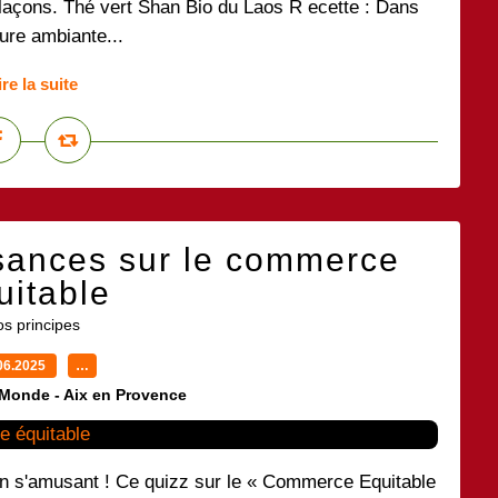
glaçons. Thé vert Shan Bio du Laos R ecette : Dans
ture ambiante...
ire la suite
sances sur le commerce
uitable
s principes
06.2025
…
 Monde - Aix en Provence
en s'amusant ! Ce quizz sur le « Commerce Equitable