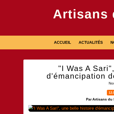
Artisans
ACCUEIL
ACTUALITÉS
N
"I Was A Sari",
d'émancipation d
Nos
12.
Par Artisans du