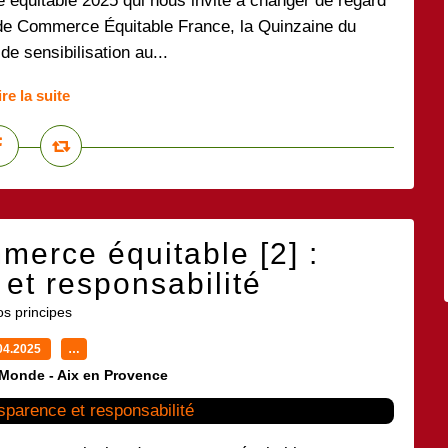
équitable 2025 qui nous invite à changer de regard
s de Commerce Équitable France, la Quinzaine du
e sensibilisation au...
ire la suite
merce équitable [2] :
et responsabilité
s principes
04.2025
…
 Monde - Aix en Provence