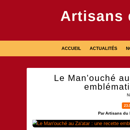
Artisans
ACCUEIL
ACTUALITÉS
N
Le Man'ouché au 
emblémati
N
23.
Par Artisans du