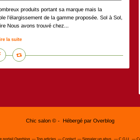
ombreux produits portant sa marque mais la
ble l'élargissement de la gamme proposée. Sol à Sol,
aire Nous avons trouvé chez...
ire la suite
Chic salon © - Hébergé par
Overblog
e portail Overblog
Top articles
Contact
Signaler un abus
C.G.U.
C