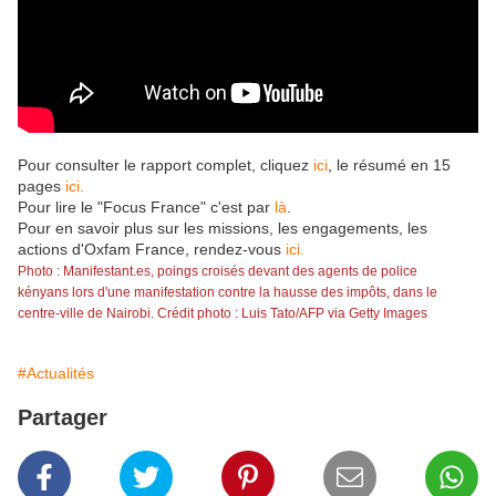
Pour consulter le rapport complet, cliquez
ici
, le résumé en 15
pages
ici.
Pour lire le "Focus France" c'est par
là
.
Pour en savoir plus sur les missions, les engagements, les
actions d'Oxfam France, rendez-vous
ici.
Photo : Manifestant.es, poings croisés devant des agents de police
kényans lors d'une manifestation contre la hausse des impôts, dans le
centre-ville de Nairobi. Crédit photo : Luis Tato/AFP via Getty Images
#Actualités
Partager