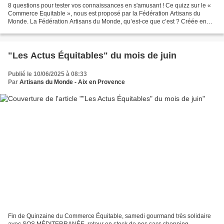
8 questions pour tester vos connaissances en s'amusant ! Ce quizz sur le «
Commerce Equitable », nous est proposé par la Fédération Artisans du
Monde. La Fédération Artisans du Monde, qu’est-ce que c’est ? Créée en
1981 , la Fédération Artisans du Monde...
"Les Actus Équitables" du mois de juin
Publié le 10/06/2025 à 08:33
Par
Artisans du Monde - Aix en Provence
Fin de Quinzaine du Commerce Équitable, samedi gourmand très solidaire
avec SOS MÉDITERRANÉE, retour en stock de nos sacs shopping ....