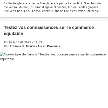
1 - Un thé glacé à la pèche Thé glacé à la pêche Il vous faut : 3 sachets de
thé vert (ou du noir), du sirop d’agave, 3 pèches, 1l d’eau et des glaçons.
Thé vert Shan Bio du Laos R ecette : Dans un litre d’eau froide, infuser le thé
à température ambiante...
Testez vos connaissances sur le commerce
équitable
Publié le 10/06/2025 à 12:53
Par
Artisans du Monde - Aix en Provence