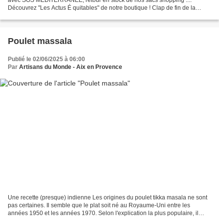
Découvrez "Les Actus É quitables" de notre boutique ! Clap de fin de la
Quinzaine du Commerce équitable 2025 😢 “Du...
Poulet massala
Publié le 02/06/2025 à 06:00
Par
Artisans du Monde - Aix en Provence
Une recette (presque) indienne Les origines du poulet tikka masala ne sont
pas certaines. Il semble que le plat soit né au Royaume-Uni entre les
années 1950 et les années 1970. Selon l'explication la plus populaire, il