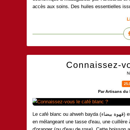
accès aux soins. Des huiles essentielles issue
L
Connaissez-vo
N
25.
Par Artisans du
Le café blanc ou ahweh bayda (قهوة بيضاء) est une boisson libanaise préparée très simplement
en mélangeant une tasse d'eau, une cuillère à
d'oranger (ou d'eau de rose). Cette boisson 