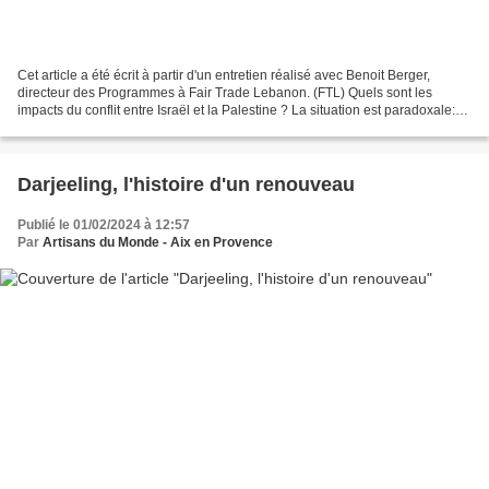
Cet article a été écrit à partir d'un entretien réalisé avec Benoit Berger,
directeur des Programmes à Fair Trade Lebanon. (FTL) Quels sont les
impacts du conflit entre Israël et la Palestine ? La situation est paradoxale:
au-delà de 30-40 km de la frontière...
Darjeeling, l'histoire d'un renouveau
Publié le 01/02/2024 à 12:57
Par
Artisans du Monde - Aix en Provence