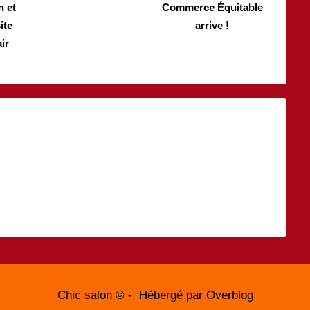
n et
Commerce Équitable
ite
arrive !
ir
Chic salon © - Hébergé par
Overblog