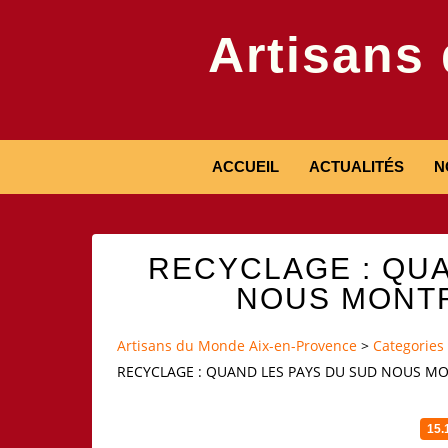
Artisans
ACCUEIL
ACTUALITÉS
N
RECYCLAGE : QUA
NOUS MONTR
Artisans du Monde Aix-en-Provence
>
Categories
RECYCLAGE : QUAND LES PAYS DU SUD NOUS MO
15.