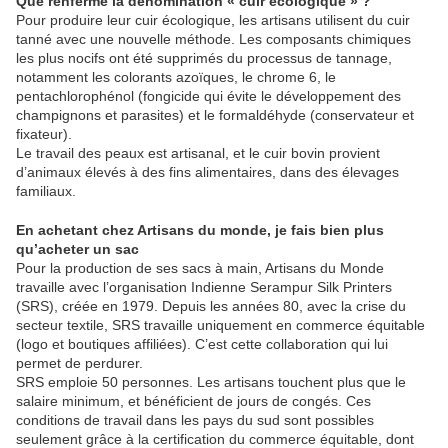
Que renferme la dénomination « cuir écologique » ?
Pour produire leur cuir écologique, les artisans utilisent du cuir
tanné avec une nouvelle méthode. Les composants chimiques
les plus nocifs ont été supprimés du processus de tannage,
notamment les colorants azoïques, le chrome 6, le
pentachlorophénol (fongicide qui évite le développement des
champignons et parasites) et le formaldéhyde (conservateur et
fixateur).
Le travail des peaux est artisanal, et le cuir bovin provient
d’animaux élevés à des fins alimentaires, dans des élevages
familiaux.
En achetant chez Artisans du monde, je fais bien plus
qu’acheter un sac
Pour la production de ses sacs à main, Artisans du Monde
travaille avec l’organisation Indienne Serampur Silk Printers
(SRS), créée en 1979. Depuis les années 80, avec la crise du
secteur textile, SRS travaille uniquement en commerce équitable
(logo et boutiques affiliées). C’est cette collaboration qui lui
permet de perdurer.
SRS emploie 50 personnes. Les artisans touchent plus que le
salaire minimum, et bénéficient de jours de congés. Ces
conditions de travail dans les pays du sud sont possibles
seulement grâce à la certification du commerce équitable, dont