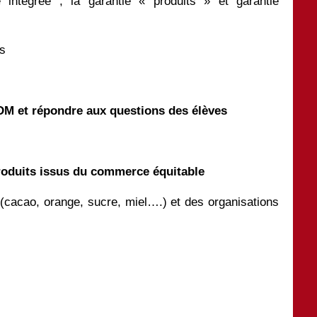
ère intégrée ; la garantie « produits » et garantie
ts
ADM et répondre aux questions des élèves
roduits issus du commerce équitable
s (cacao, orange, sucre, miel….) et des organisations