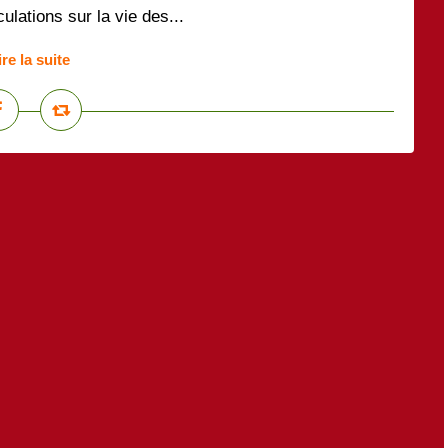
lations sur la vie des...
ire la suite