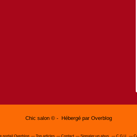
Chic salon © - Hébergé par
Overblog
e portail Overblog
Top articles
Contact
Signaler un abus
C.G.U.
C