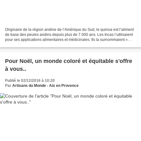
Originaire de la région andine de l’Amérique du Sud, le quinoa est l’aliment
de base des peules andins depuis plus de 7 000 ans. Les Incas l’utilisaient
pour ses applications alimentaires et médicinales. Ils la surnommaient «
chisiya mama », « mère de...
Pour Noël, un monde coloré et équitable s'offre
à vous..
Publié le 02/12/2016 à 10:20
Par
Artisans du Monde - Aix en Provence