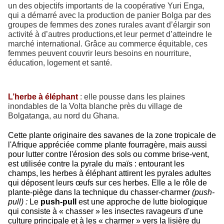
un des objectifs importants de la coopérative Yuri Enga,
qui a démarré avec la production de panier Bolga par des
groupes de femmes des zones rurales avant d’élargir son
activité à d’autres productions,et leur permet d’atteindre le
marché international. Grâce au commerce équitable, ces
femmes peuvent couvrir leurs besoins en nourriture,
éducation, logement et santé.
L
’herbe à éléphant
: elle pousse dans les plaines
inondables de la Volta blanche près du village de
Bolgatanga, au nord du Ghana.
Cette plante originaire des savanes de la zone tropicale de
l'
Afrique
appréciée comme
plante fourragère
, mais aussi
pour lutter contre l'érosion des sols ou comme brise-vent,
est utilisée contre la
pyrale du maïs
: entourant les
champs, les herbes à éléphant attirent les pyrales adultes
qui déposent leurs œufs sur ces herbes. Elle
a le rôle de
plante-piège dans la technique du
chasser-charmer
(push-
pull)
:
Le
push-pull
est une approche de lutte biologique
qui consiste à « chasser » les insectes ravageurs d'une
culture principale et à les « charmer » vers la lisière du