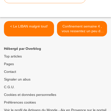
< Le LIBAN malgré tout!
Confinement semaine 4 ,
vous ressentez un peu de
«ras le bol » Inspirez…
expirez… c’est le moment
d’essayer le thé blanc Zen !
Hébergé par Overblog
>
Top articles
Pages
Contact
Signaler un abus
C.G.U.
Cookies et données personnelles
Préférences cookies
Voir le profil de Artisans du Monde - Aix en Provence sur le portail