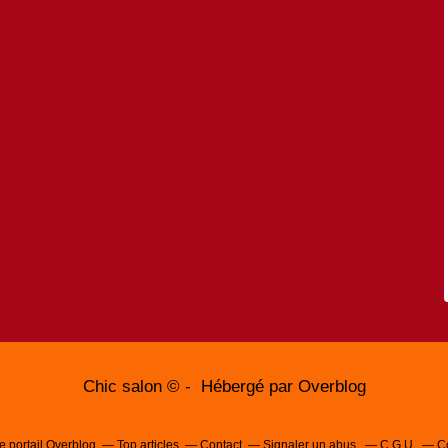
Chic salon © - Hébergé par
Overblog
e portail Overblog
Top articles
Contact
Signaler un abus
C.G.U.
C