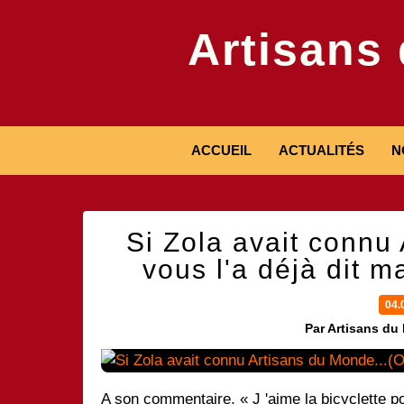
Artisans
ACCUEIL
ACTUALITÉS
N
Si Zola avait connu
vous l'a déjà dit ma
04.
Par Artisans du
A son commentaire, « J 'aime la bicyclette pou