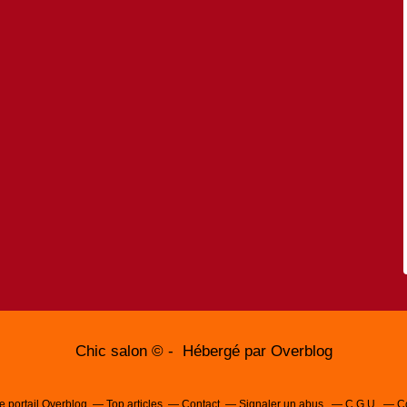
Chic salon © - Hébergé par
Overblog
e portail Overblog
Top articles
Contact
Signaler un abus
C.G.U.
C