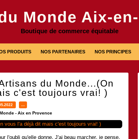
 du Monde Aix-en
Boutique de commerce équitable
OS PRODUITS
NOS PARTENAIRES
NOS PRINCIPES
 Artisans du Monde...(On
is c'est toujours vrai! )
05.2022
…
 Monde - Aix en Provence
r l'oubli qu'elle donne. J'ai beau marcher, je pense.