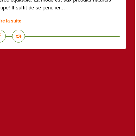
e! Il suffit de se pencher...
ire la suite