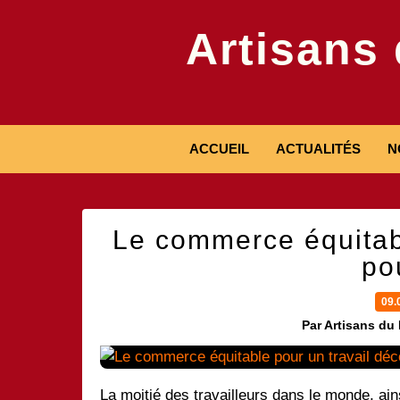
Artisans
ACCUEIL
ACTUALITÉS
N
Le commerce équitabl
po
09.
Par Artisans du
La moitié des travailleurs dans le monde, ain