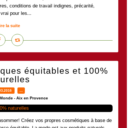
res, conditions de travail indignes, précarité,
vrai pour les...
ire la suite
iques équitables et 100%
urelles
03.2016
…
 Monde - Aix en Provence
nsommer! Créez vos propres cosmétiques à base de
erce équitable. La mode est aux produits naturels