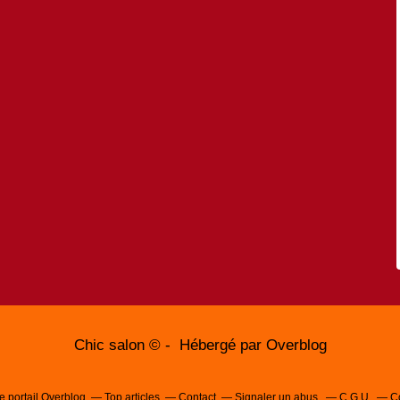
Chic salon © - Hébergé par
Overblog
e portail Overblog
Top articles
Contact
Signaler un abus
C.G.U.
C