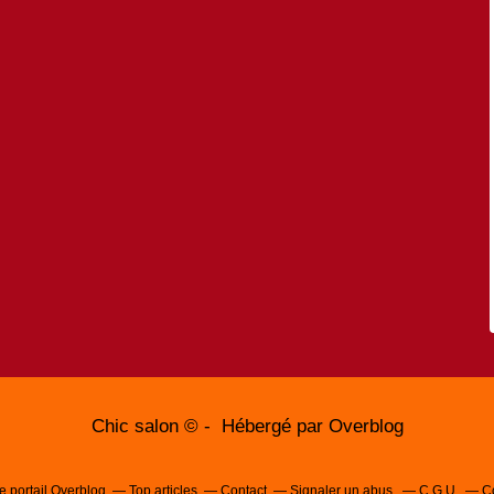
Chic salon © - Hébergé par
Overblog
e portail Overblog
Top articles
Contact
Signaler un abus
C.G.U.
C