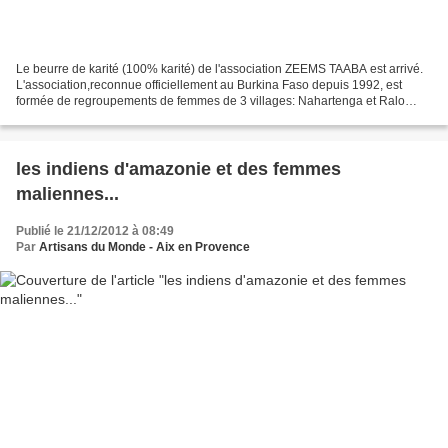
Le beurre de karité (100% karité) de l'association ZEEMS TAABA est arrivé.
L'association,reconnue officiellement au Burkina Faso depuis 1992, est
formée de regroupements de femmes de 3 villages: Nahartenga et Ralo
pour la collecte des noix et la production...
les indiens d'amazonie et des femmes
maliennes...
Publié le 21/12/2012 à 08:49
Par
Artisans du Monde - Aix en Provence