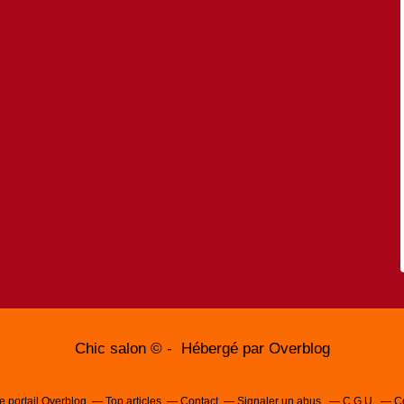
Chic salon © - Hébergé par
Overblog
e portail Overblog
Top articles
Contact
Signaler un abus
C.G.U.
C